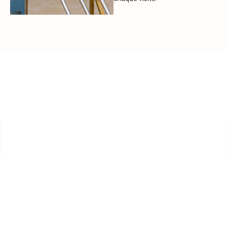
+
8
ans d'expérience
+
150
Clients satisfait
+
40
prestations proposées