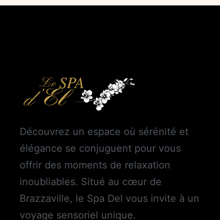
Découvrez un espace où sérénité et
élégance se conjuguent pour vous
offrir des moments de relaxation
inoubliables. Situé au cœur de
Brazzaville, le Spa Del vous invite à un
voyage sensoriel unique.